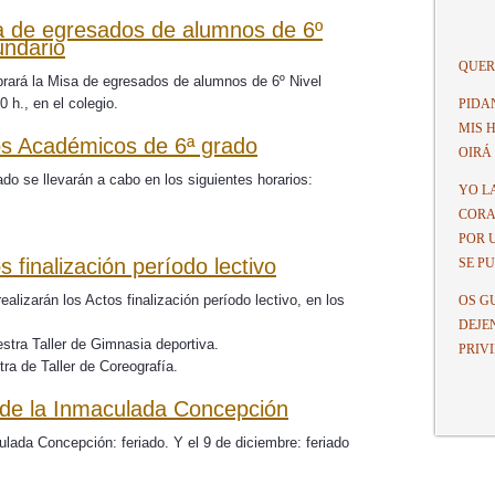
sa de egresados de alumnos de 6º
undario
QUER
brará la Misa de egresados de alumnos de 6º Nivel
 h., en el colegio.
PIDA
MIS 
tos Académicos de 6ª grado
OIRÁ
o se llevarán a cabo en los siguientes horarios:
YO L
CORA
POR 
s finalización período lectivo
SE P
ealizarán los Actos finalización período lectivo, en los
OS G
DEJE
tra Taller de Gimnasia deportiva.
PRIV
ra de Taller de Coreografía.
a de la Inmaculada Concepción
ulada Concepción: feriado. Y el 9 de diciembre: feriado