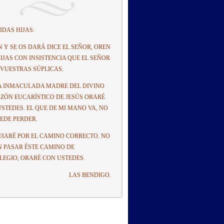
IDAS HIJAS:
N Y SE OS DARÁ DICE EL SEÑOR, OREN
HIJAS CON INSISTENCIA QUE EL SEÑOR
 VUESTRAS SÚPLICAS.
A INMACULADA MADRE DEL DIVINO
ZÓN EUCARÍSTICO DE JESÚS ORARÉ
USTEDES. EL QUE DE MI MANO VA, NO
UEDE PERDER.
UIARÉ POR EL CAMINO CORRECTO. NO
N PASAR ÉSTE CAMINO DE
ILEGIO, ORARÉ CON USTEDES.
LAS BENDIGO.