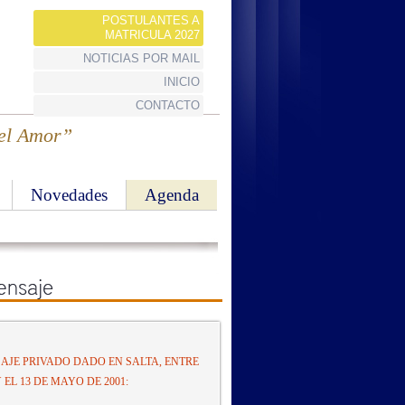
POSTULANTES A
MATRICULA 2027
NOTICIAS POR MAIL
INICIO
CONTACTO
 el Amor”
Novedades
Agenda
AJE PRIVADO DADO EN SALTA, ENTRE
Y EL 13 DE MAYO DE 2001: