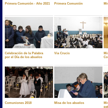
Primera Comunión - Año 2021
Primera Comunión
Mi
Celebración de la Palabra
Via Crucis
Mi
por el Día de los abuelos
Co
Comuniones 2018
Misa de los abuelos
Mi
pa