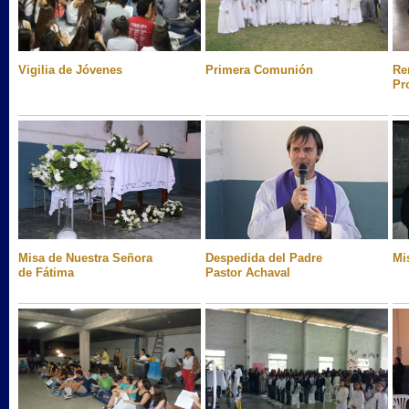
Vigilia de Jóvenes
Primera Comunión
Re
Pr
Misa de Nuestra Señora
Despedida del Padre
Mi
de Fátima
Pastor Achaval