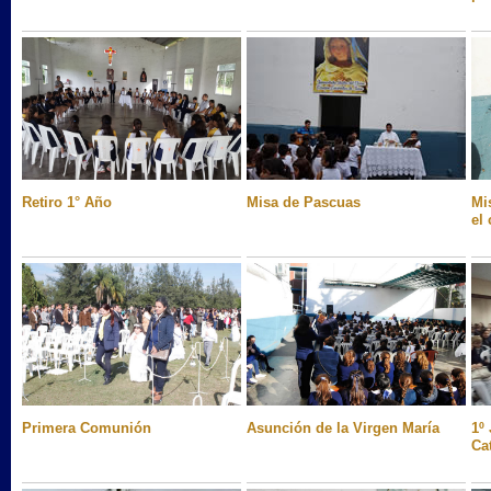
Retiro 1° Año
Misa de Pascuas
Mi
el
Primera Comunión
Asunción de la Virgen María
1º
Ca