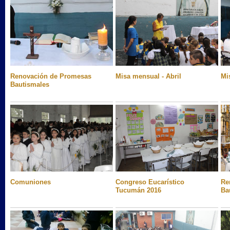
Renovación de Promesas
Misa mensual - Abril
Mi
Bautismales
Comuniones
Congreso Eucarístico
Re
Tucumán 2016
Ba