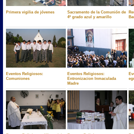
Primera vigilia de jóvenes
Sacramento de la Comunión de
Re
4º grado azul y amarillo
Ba
Eventos Religiosos:
Eventos Religiosos:
Ev
Comuniones
Entronizacion Inmaculada
eg
Madre