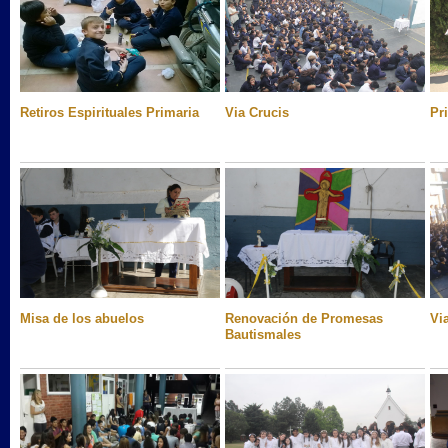
Retiros Espirituales Primaria
Via Crucis
Pr
Misa de los abuelos
Renovación de Promesas
Vi
Bautismales